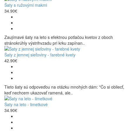
Šaty s ružovými makmi
34.90€
Zaujímavé šaty na leto s efektnou potlačou kvetov z oboch
stránokrúhly výstrihvzadu pri krku zapínan..
Šaty z jemnej sieťoviny - farebné kvety
42.90€
Tieto šaty sú odpoveďou na otázku mnohých dám: "Čo si obliecť,
keď nechcem ukazovať ramená, ale..
Šaty na leto - limetkové
34.90€