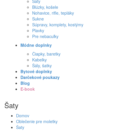
Šaty
Blúzky, košele
Nohavice, rifle, tepláky
Sukne
Súpravy, komplety, kostýmy
Plavky
Pre nebacuľky
Módne doplnky
Čiapky, baretky
Kabelky
Šály, šatky
Bytové doplnky
Darčekové poukazy
Blog
E-book
Šaty
Domov
Oblečenie pre moletky
Šaty