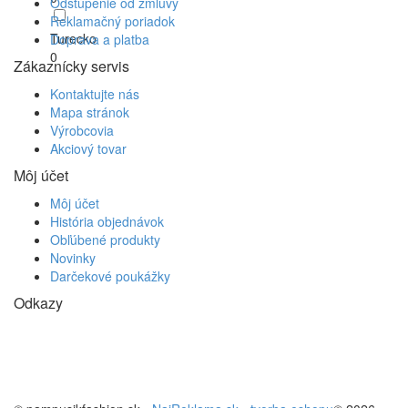
Odstúpenie od zmluvy
Reklamačný poriadok
Turecko
Doprava a platba
0
Zákaznícky servis
Kontaktujte nás
Mapa stránok
Výrobcovia
Akciový tovar
Môj účet
Môj účet
História objednávok
Obľúbené produkty
Novinky
Darčekové poukážky
Odkazy