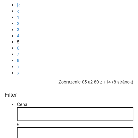
|<
<
1
2
3
4
5
6
7
8
>
>|
Zobrazenie 65 až 80 z 114 (8 stránok)
Filter
Cena
€ -