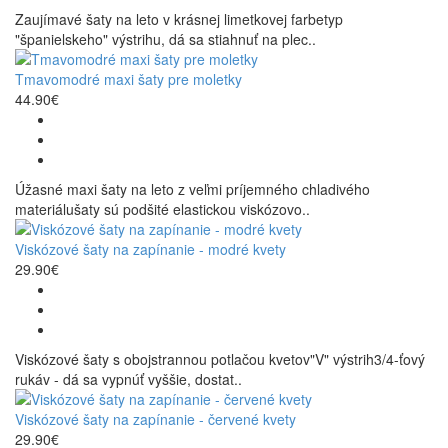
Zaujímavé šaty na leto v krásnej limetkovej farbetyp
"španielskeho" výstrihu, dá sa stiahnuť na plec..
Tmavomodré maxi šaty pre moletky
44.90€
Úžasné maxi šaty na leto z veľmi príjemného chladivého
materiálušaty sú podšité elastickou viskózovo..
Viskózové šaty na zapínanie - modré kvety
29.90€
Viskózové šaty s obojstrannou potlačou kvetov"V" výstrih3/4-ťový
rukáv - dá sa vypnúť vyššie, dostat..
Viskózové šaty na zapínanie - červené kvety
29.90€