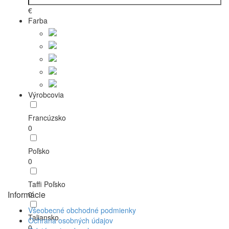
€
Farba
Výrobcovia
Francúzsko
0
Poľsko
0
Taffi Poľsko
Informácie
0
Všeobecné obchodné podmienky
Taliansko
Ochrana osobných údajov
0