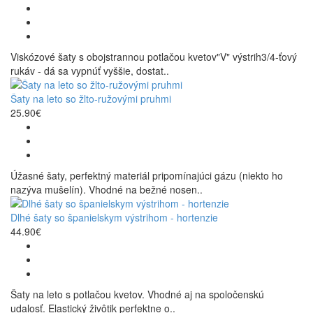
Viskózové šaty s obojstrannou potlačou kvetov"V" výstrih3/4-ťový
rukáv - dá sa vypnúť vyššie, dostat..
Šaty na leto so žlto-ružovými pruhmi
25.90€
Úžasné šaty, perfektný materiál pripomínajúci gázu (niekto ho
nazýva mušelín). Vhodné na bežné nosen..
Dlhé šaty so španielskym výstrihom - hortenzie
44.90€
Šaty na leto s potlačou kvetov. Vhodné aj na spoločenskú
udalosť. Elastický živôtik perfektne o..