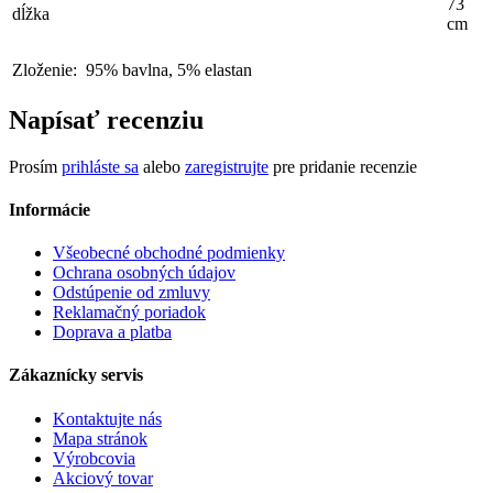
73
dĺžka
cm
Zloženie:
95% bavlna, 5% elastan
Napísať recenziu
Prosím
prihláste sa
alebo
zaregistrujte
pre pridanie recenzie
Informácie
Všeobecné obchodné podmienky
Ochrana osobných údajov
Odstúpenie od zmluvy
Reklamačný poriadok
Doprava a platba
Zákaznícky servis
Kontaktujte nás
Mapa stránok
Výrobcovia
Akciový tovar