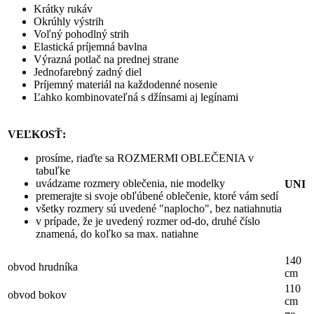
Krátky rukáv
Okrúhly výstrih
Voľný pohodlný strih
Elastická príjemná bavlna
Výrazná potlač na prednej strane
Jednofarebný zadný diel
Príjemný materiál na každodenné nosenie
Ľahko kombinovateľná s džínsami aj legínami
VEĽKOSŤ:
prosíme, riaďte sa ROZMERMI OBLEČENIA v
tabuľke
uvádzame rozmery oblečenia, nie modelky
UNI
premerajte si svoje obľúbené oblečenie, ktoré vám sedí
všetky rozmery sú uvedené "naplocho", bez natiahnutia
v prípade, že je uvedený rozmer od-do, druhé číslo
znamená, do koľko sa max. natiahne
140
obvod hrudníka
cm
110
obvod bokov
cm