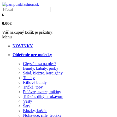
0
0.00€
Váš nákupný košík je prázdny!
Menu
NOVINKY
Oblečenie pre moletky
Chystáte sa na ples?
Bundy, kabáty, parky
Saká, blejzre, kardigány
Tuniky
Riflové bundy
Tričká, topy
Pulóvre, svetre, mikiny
Tričká s dlhým rukávom
Vesty
Šaty
Blúzky, košele
Nohavice, rifle, tepláky