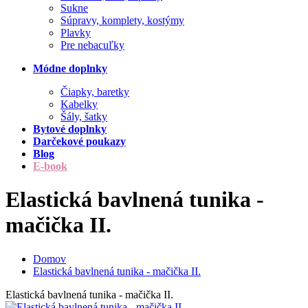
Sukne
Súpravy, komplety, kostýmy
Plavky
Pre nebacuľky
Módne doplnky
Čiapky, baretky
Kabelky
Šály, šatky
Bytové doplnky
Darčekové poukazy
Blog
E-book
Elastická bavlnená tunika -
mačička II.
Domov
Elastická bavlnená tunika - mačička II.
Elastická bavlnená tunika - mačička II.