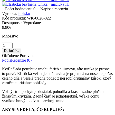
Počet hodnotení: 0
|
Napísať recenziu
Výrobca:
Poľsko
Kód produktu:
WK-0626-022
Dostupnosť:
Vypredané
9.90€
Množstvo
Obľúbené
Porovnať
Popis
Recenzie (0)
Keď nálada potrebuje trochu farieb a úsmevu, táto tunika je presne
to pravé. Elastická veľmi jemná bavlna je príjemná na nosenie počas
celého dňa a veselá predná potlač z nej robí originálny kúsok, ktorý
zaručene pritiahne pohľady.
Voľný strih poskytuje dostatok pohodlia a krásne sadne plnším
ženským krivkám. Zadná časť je jednofarebná, vďaka čomu
vynikne hravý motív na prednej strane.
ABY SI VEDELA, ČO KUPUJEŠ: