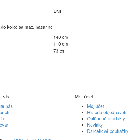
UNI
 do koľko sa max. natiahne
140 cm
110 cm
73 cm
ervis
Môj účet
jte nás
Môj účet
ránok
História objednávok
ia
Obľúbené produkty
tovar
Novinky
Darčekové poukážky