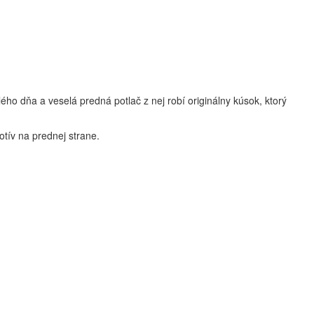
ého dňa a veselá predná potlač z nej robí originálny kúsok, ktorý
tív na prednej strane.