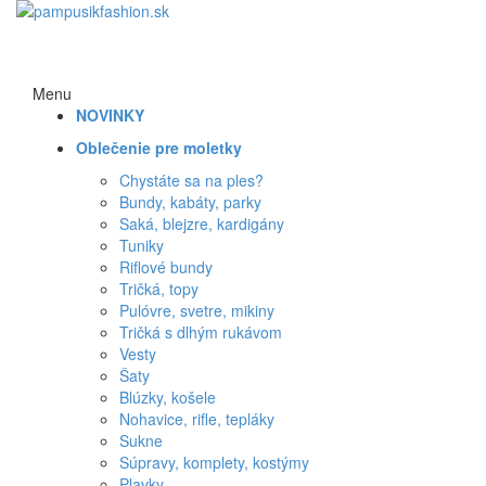
Menu
NOVINKY
Oblečenie pre moletky
Chystáte sa na ples?
Bundy, kabáty, parky
Saká, blejzre, kardigány
Tuniky
Riflové bundy
Tričká, topy
Pulóvre, svetre, mikiny
Tričká s dlhým rukávom
Vesty
Šaty
Blúzky, košele
Nohavice, rifle, tepláky
Sukne
Súpravy, komplety, kostýmy
Plavky